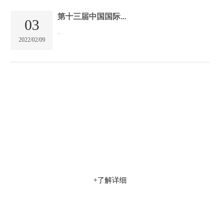
第十三届中国国际...
03
..
2022/02/09
交城县三喜化工有限公司
专业集科研、生产、销售为一体的综合型企业,产品销售网络覆
盖全球60多个国家
+了解详细