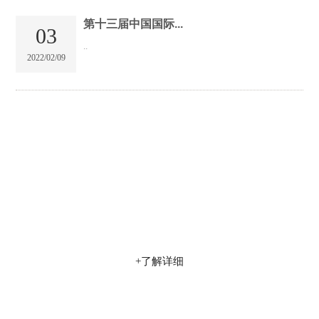
第十三届中国国际...
03
..
2022/02/09
交城县三喜化工有限公司
专业集科研、生产、销售为一体的综合型企业,产品销售网络覆
盖全球60多个国家
+了解详细